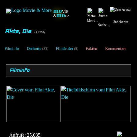
mo
vie
mo
re
&
Menü...
Unbekannt
Suche...
Akte, Die
[1993]
Filminfo
Drehorte
Filmfehler
Fakten
Kommentare
(23)
(5)
Filminfo
Aufrufe:
25.035